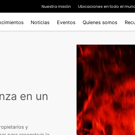
Nuestra misión
Ubicaciones en todo el mun
ocimientos
Noticias
Eventos
Quíenes somos
Recu
nza en un
ropietarios y
r para reconstruir la