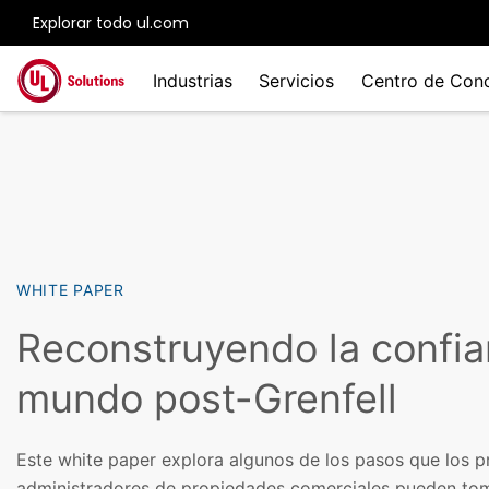
Explorar todo ul.com
Skip to main content
Industrias
Servicios
Centro de Con
WHITE PAPER
Reconstruyendo la confia
mundo post-Grenfell
Este white paper explora algunos de los pasos que los p
administradores de propiedades comerciales pueden toma