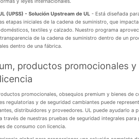
ormas y leyes internacionales.
UL (UPSS) - Solución Upstream de UL
- Está diseñada para
s etapas iniciales de la cadena de suministro, que impacta
rodomésticos, textiles y calzado. Nuestro programa aprove
transparencia de la cadena de suministro dentro de un pr
ales dentro de una fábrica.
um, productos promocionales y
icencia
 productos promocionales, obsequios premium y bienes de c
nes regulatorias y de seguridad cambiantes puede represen
cantes, distribuidores y proveedores. UL puede ayudarlo a p
 través de nuestras pruebas de seguridad integrales para
es de consumo con licencia.
iencia global para proporcionar una solución completa de