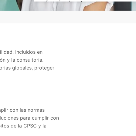
Energía e Industria
Energías Renovables
Iluminación
Productos Químicos
Productos y Componentes
lidad. Incluidos en
Protección personal y patrimonial
ón y la consultoría.
orias globales, proteger
Retail
Sustentabilidad y Medioambiente
Tecnología y Electrónicos
plir con las normas
oluciones para cumplir con
itos de la CPSC y la