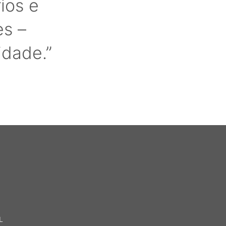
ios e
es –
dade.”
L