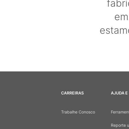
fabr
emp
estam
CARREIRAS
AJUDA E
Trabalhe Conosco
Ferrament
Reporte 