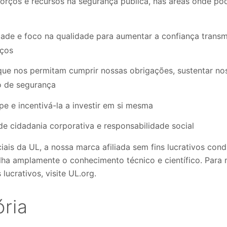
orços e recursos na segurança pública, nas áreas onde po
dade e foco na qualidade para aumentar a confiança trans
iços
que nos permitam cumprir nossas obrigações, sustentar nos
o de segurança
pe e incentivá-la a investir em si mesma
 cidadania corporativa e responsabilidade social
ais da UL, a nossa marca afiliada sem fins lucrativos con
ha amplamente o conhecimento técnico e científico. Para
lucrativos, visite UL.org.
ória