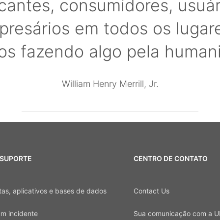
icantes, consumidores, usuár
resários em todos os lugar
os fazendo algo pela humani
William Henry Merrill, Jr.
 SUPORTE
CENTRO DE CONTATO
as, aplicativos e bases de dados
Contact Us
um incidente
Sua comunicação com a U