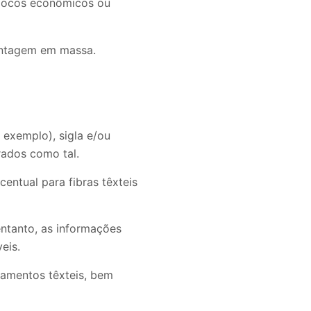
blocos econômicos ou
centagem em massa.
 exemplo), sigla e/ou
rados como tal.
entual para fibras têxteis
entanto, as informações
eis.
lamentos têxteis, bem