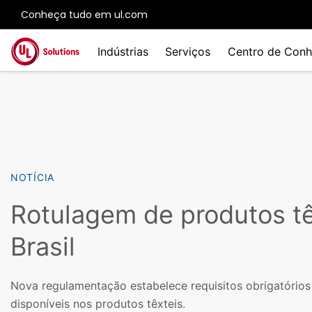
Conheça tudo em ul.com
Skip to main content
Indústrias
Serviços
Centro de Conh
NOTÍCIA
Rotulagem de produtos tê
Brasil
Nova regulamentação estabelece requisitos obrigatórios
disponíveis nos produtos têxteis.