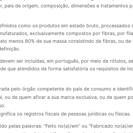
r, país de origem, composição, dimensões e tratamentos p
definidos como os produtos em estado bruto, processados 
faturados, exclusivamente compostos por fibras, por fila
lo menos 80% de sua massa consistindo de fibras, ou de f
efinição.
devem ser incluídas, em português, por meio de rótulos, s
e que atendidos de forma satisfatória os requisitos de in
ada pelo órgão competente do país de consumo e identific
l, ou de quem afixar a sua marca exclusiva, ou de quem po
so.
ignifica os registros fiscais de pessoas jurídicas ou físicas.
do pelas palavras: “Feito no(a)/em” ou “Fabricado no(a)/em