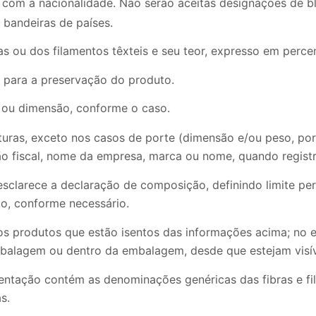
 com a nacionalidade. Não serão aceitas designações de 
 bandeiras de países.
s ou dos filamentos têxteis e seu teor, expresso em per
 para a preservação do produto.
 ou dimensão, conforme o caso.
turas, exceto nos casos de porte (dimensão e/ou peso, por
ão fiscal, nome da empresa, marca ou nome, quando regist
esclarece a declaração de composição, definindo limite perc
o, conforme necessário.
a os produtos que estão isentos das informações acima; no 
mbalagem ou dentro da embalagem, desde que estejam visív
ntação contém as denominações genéricas das fibras e fi
s.