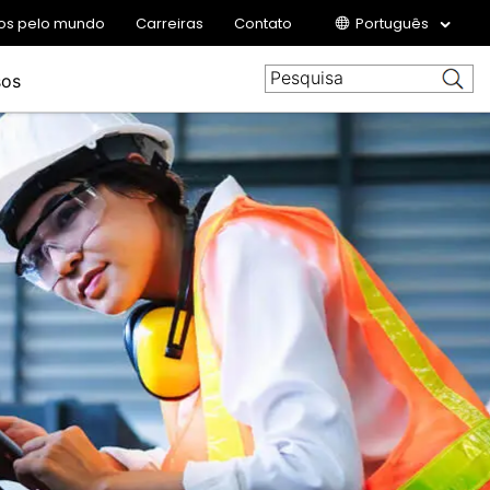
rios pelo mundo
Carreiras
Contato
Português
sos