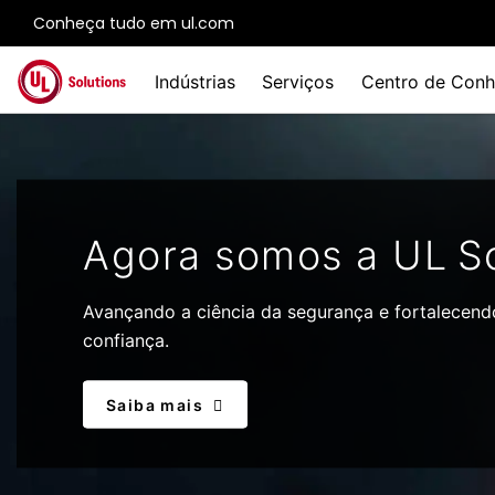
Conheça tudo em ul.com
Skip to main content
Indústrias
Serviços
Centro de Conh
Agora somos a UL So
Avançando a ciência da segurança e fortalecend
confiança.
Saiba mais