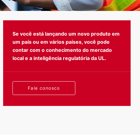
Se você está lançando um novo produto em
um país ou em vários países, você pode
Testes
contar com o conhecimento do mercado
local e a inteligência regulatória da UL.
Fale conosco